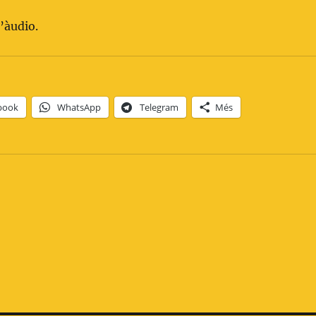
’àudio.
book
WhatsApp
Telegram
Més