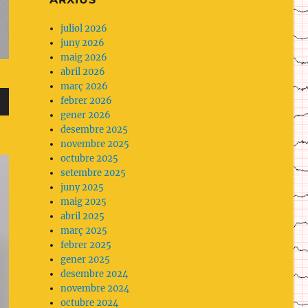
ens
planteja
juliol 2026
no
juny 2026
fer
maig 2026
servir
abril 2026
analgèsia
març 2026
parenteral
febrer 2026
com
gener 2026
a
desembre 2025
primera
novembre 2025
opció.
octubre 2025
setembre 2025
juny 2025
maig 2025
abril 2025
març 2025
cap
febrer 2025
gener 2025
desembre 2024
novembre 2024
octubre 2024