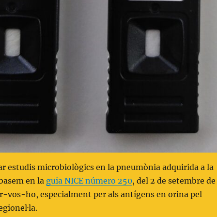
 estudis microbiològics en la pneumònia adquirida a la
basem en la
guia NICE número 250
, del 2 de setembre de
r-vos-ho, especialment per als antígens en orina pel
gionel·la.