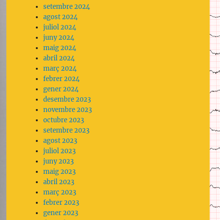
ntar
setembre 2024
agost 2024
juliol 2024
ir
juny 2024
maig 2024
abril 2024
març 2024
febrer 2024
gener 2024
desembre 2023
novembre 2023
octubre 2023
setembre 2023
agost 2023
juliol 2023
juny 2023
maig 2023
abril 2023
març 2023
febrer 2023
gener 2023