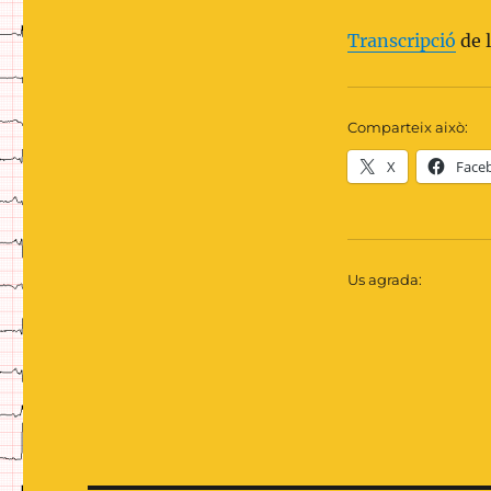
Transcripció
de l
Comparteix això:
X
Face
Us agrada: