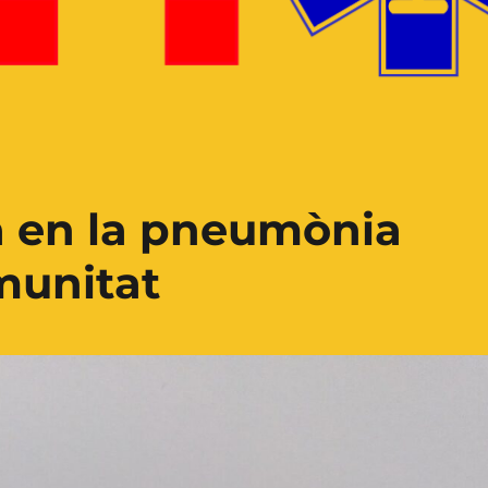
a en la pneumònia
munitat