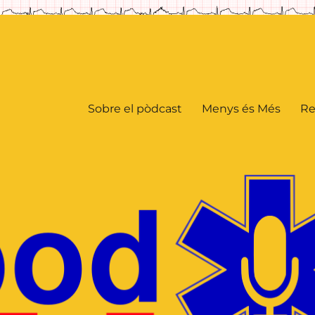
Sobre el pòdcast
Menys és Més
Re