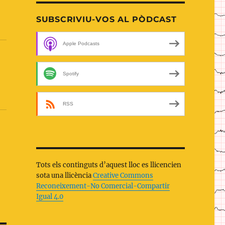
SUBSCRIVIU-VOS AL PÒDCAST
Apple Podcasts
Spotify
RSS
Tots els continguts d’aquest lloc es llicencien
sota una llicència
Creative Commons
Reconeixement-No Comercial-Compartir
Igual 4.0