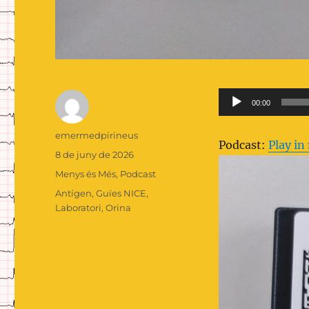
Reproductor
00:00
d'àudio
Autor
emermedpirineus
Podcast:
Play i
Publicat
8 de juny de 2026
el
Categories
Menys és Més
,
Podcast
Etiquetes
Antígen
,
Guíes NICE
,
Laboratori
,
Orina