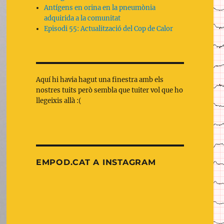
Antígens en orina en la pneumònia
adquirida a la comunitat
Episodi 55: Actualització del Cop de Calor
Aquí hi havia hagut una finestra amb els
nostres tuits però sembla que tuiter vol que ho
llegeixis allà :(
EMPOD.CAT A INSTAGRAM
Nova
OnePagerICU:
entrada
Xoc
al
indiferenciat
blog