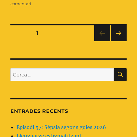
a
comentari
Llenguatge
estigmatitzant
Paginació
PÀGINA
1
PÀGI
de
NA
SEG
les
ÜEN
T
CE
Cerca:
entrades
ENTRADES RECENTS
Episodi 57: Sèpsia segons guies 2026
Llenguatge estigmatitzant