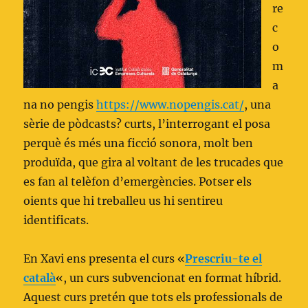
re
c
o
m
a
na no pengis
https://www.nopengis.cat/
, una
sèrie de pòdcasts? curts, l’interrogant el posa
perquè és més una ficció sonora, molt ben
produïda, que gira al voltant de les trucades que
es fan al telèfon d’emergències. Potser els
oients que hi treballeu us hi sentireu
identificats.
En Xavi ens presenta el curs «
Prescriu-te el
català
«, un curs subvencionat en format híbrid.
Aquest curs pretén que tots els professionals de