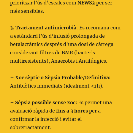
prioritzar l’ús d’escales com
NEWS2
per ser
més sensibles.
3. Tractament antimicrobià
: Es recomana com
a estàndard l’ús d’infusió prolongada de
betalactàmics després d’una dosi de càrrega
considerant filtres de BMR (bacteris
multiresistents), Anaerobis i Antifúngics.
–
Xoc sèptic o Sèpsia Probable/Definitiva:
Antibiòtics immediats (idealment <1 h).
–
Sèpsia possible sense xoc:
Es permet una
avaluació ràpida de
fins a
3 hores
per a
confirmar la infecció i evitar el
sobretractament.