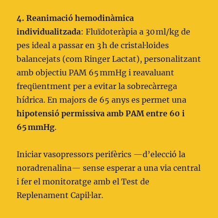
4. Reanimació hemodinàmica
individualitzada
: Fluïdoteràpia a 30 ml/kg de
pes ideal a passar en 3 h de cristal·loides
balancejats (com Ringer Lactat), personalitzant
amb objectiu PAM 65 mmHg i reavaluant
freqüentment per a evitar la sobrecàrrega
hídrica. En majors de 65 anys es permet una
hipotensió permissiva amb PAM entre 60 i
65 mmHg
.
Iniciar vasopressors perifèrics —d’elecció la
noradrenalina— sense esperar a una via central
i fer el monitoratge amb el Test de
Replenament Capil·lar.