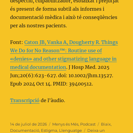
despectiu, culpabilitzador, esbiaixat i prejutjat
és present de forma subtil als informes i
documentació mèdica i això té conseqüències
per als nostres pacients.
Font:
Caton JB, Vanka A, Dougherty R. Things
We Do for No Reason™: Routine use of
«denies» and other stigmatizing language in
medical documentation
. J Hosp Med. 2025
Jun;20(6):623-627. doi: 10.1002/jhm.13527.
Epub 2024 Oct 14. PMID: 39400512.
Transcripció
de l’àudio.
Publicat
Categories
Etiquetes
14 de juliol de 2026
Menys és Més
,
Podcast
Biaix
,
el
Documentació
,
Estigma
,
Llenguatge
Deixa un