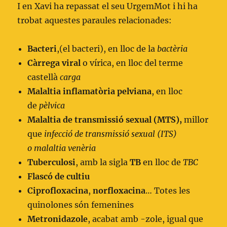
I en Xavi ha repassat el seu UrgemMot i hi ha
trobat aquestes paraules relacionades:
Bacteri
,(el bacteri), en lloc de la
bactèria
Càrrega viral
o vírica, en lloc del terme
castellà
carga
Malaltia inflamatòria pelviana
, en lloc
de
pèlvica
Malaltia de transmissió sexual (MTS),
millor
que
infecció de transmissió sexual (ITS)
o malaltia venèria
Tuberculosi
, amb la sigla
TB
en lloc de
TBC
Flascó de cultiu
Ciprofloxacina
,
norfloxacina
… Totes les
quinolones són femenines
Metronidazole
, acabat amb -zole, igual que