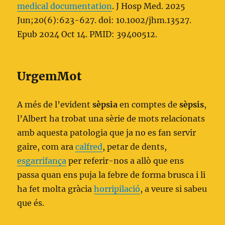
medical documentation
. J Hosp Med. 2025
Jun;20(6):623-627. doi: 10.1002/jhm.13527.
Epub 2024 Oct 14. PMID: 39400512.
UrgemMot
A més de l’evident
sèpsia
en comptes de
sèpsis
,
l’Albert ha trobat una sèrie de mots relacionats
amb aquesta patologia que ja no es fan servir
gaire, com ara
calfred
, petar de dents,
esgarrifança
per referir-nos a allò que ens
passa quan ens puja la febre de forma brusca i li
ha fet molta gràcia
horripilació
, a veure si sabeu
que és.