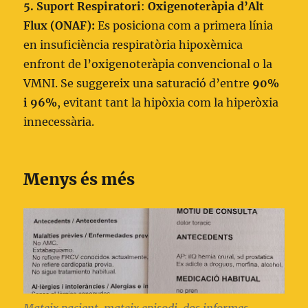
5. Suport Respiratori
:
Oxigenoteràpia d’Alt
Flux (ONAF):
Es posiciona com a primera línia
en insuficiència respiratòria hipoxèmica
enfront de l’oxigenoteràpia convencional o la
VMNI. Se suggereix una saturació d’entre
90%
i 96%
, evitant tant la hipòxia com la hiperòxia
innecessària.
Menys és més
Mateix pacient, mateix episodi, dos informes