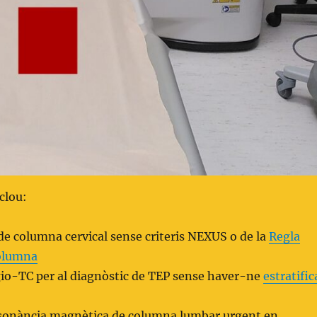
clou:
e columna cervical sense criteris NEXUS o de la
Regla
olumna
o-TC per al diagnòstic de TEP sense haver-ne
estratific
onància magnètica de columna lumbar urgent en