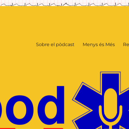
Sobre el pòdcast
Menys és Més
Re