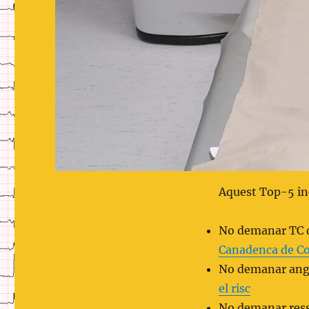
Aquest Top-5 in
No demanar TC d
Canadenca de C
No demanar angi
el risc
No demanar ress