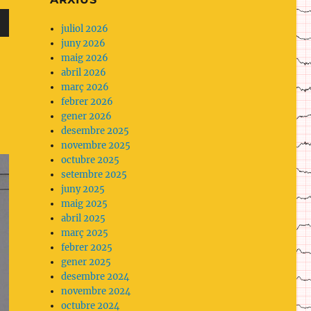
ens
planteja
juliol 2026
no
juny 2026
fer
maig 2026
servir
abril 2026
analgèsia
març 2026
parenteral
febrer 2026
com
gener 2026
a
desembre 2025
primera
novembre 2025
opció.
cap
octubre 2025
setembre 2025
juny 2025
maig 2025
abril 2025
ntar
març 2025
febrer 2025
gener 2025
ir
desembre 2024
novembre 2024
octubre 2024