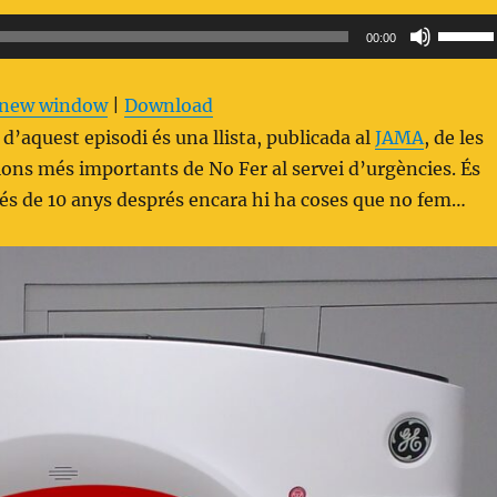
Feu
00:00
servir
les
n new window
|
Download
tecles
d’aquest episodi és una llista, publicada al
JAMA
, de les
de
ns més importants de No Fer al servei d’urgències. És
fletxa
és de 10 anys després encara hi ha coses que no fem…
cap
amunt/
avall
per
a
increme
o
disminu
el
volum.