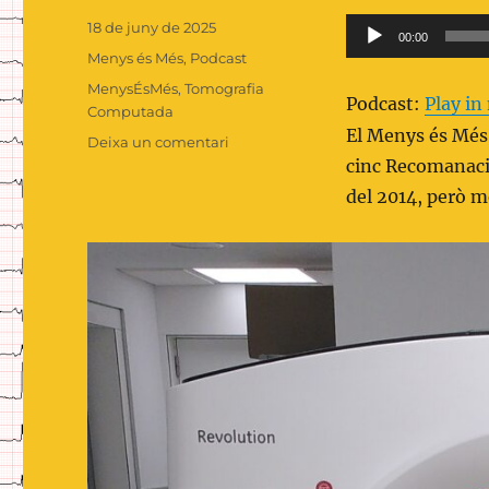
Publicat
Reproductor
18 de juny de 2025
00:00
el
Categories
d'àudio
Menys és Més
,
Podcast
Etiquetes
MenysÉsMés
,
Tomografia
Podcast:
Play i
Computada
El Menys és Més 
a
Deixa un comentari
5
cinc Recomanacio
recomanacions
del 2014, però m
de
no
fer
a
urgències