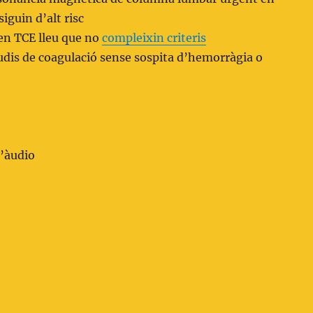
iguin d’alt risc
n TCE lleu que no
compleixin criteris
dis de coagulació sense sospita d’hemorràgia o
l’àudio