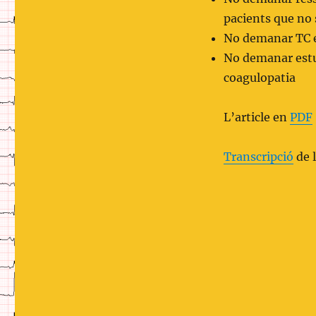
pacients que no s
No demanar TC e
No demanar estu
coagulopatia
L’article en
PDF
Transcripció
de 