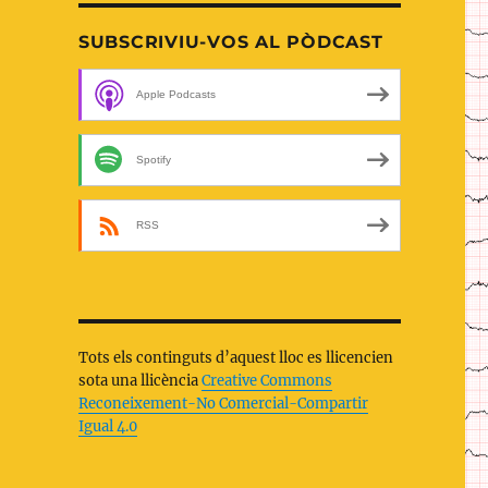
SUBSCRIVIU-VOS AL PÒDCAST
Apple Podcasts
Spotify
RSS
Tots els continguts d’aquest lloc es llicencien
sota una llicència
Creative Commons
Reconeixement-No Comercial-Compartir
Igual 4.0