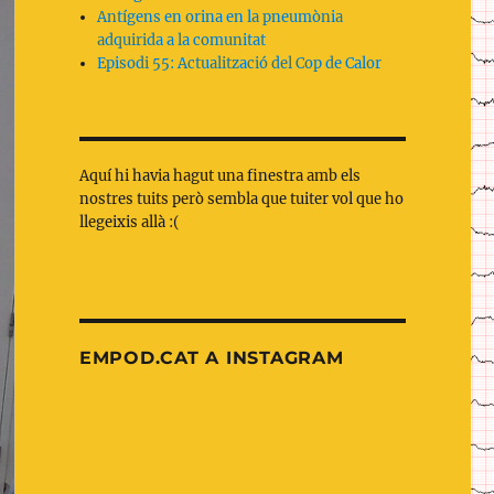
Antígens en orina en la pneumònia
adquirida a la comunitat
Episodi 55: Actualització del Cop de Calor
Aquí hi havia hagut una finestra amb els
nostres tuits però sembla que tuiter vol que ho
llegeixis allà :(
EMPOD.CAT A INSTAGRAM
Nova
OnePagerICU:
entrada
Xoc
al
indiferenciat
blog