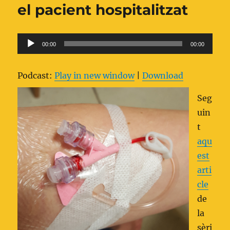
el pacient hospitalitzat
Reproductor
00:00
00:00
d'àudio
Podcast:
Play in new window
|
Download
Seg
uin
t
aqu
est
arti
cle
de
la
sèri