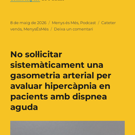
Publicat
Categories
Etiquetes
8 de maig de 2026
Menys és Més
,
Podcast
Cateter
el
a
venós
,
MenysÉsMés
Deixa un comentari
No
mantenir
de
No sol·licitar
forma
rutinària
sistemàticament una
l’accés
gasometria arterial per
venós
en
avaluar hipercàpnia en
el
pacient
pacients amb dispnea
hospitalitzat
aguda