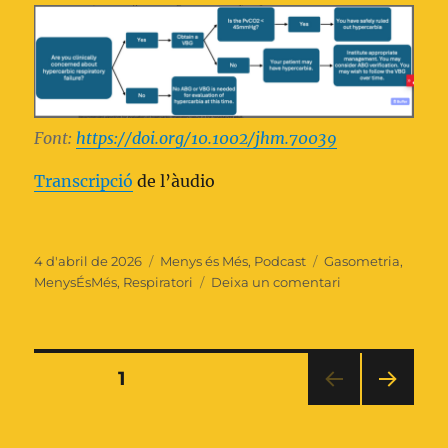
Font:
https://doi.org/10.1002/jhm.70039
Transcripció
de l’àudio
Publicat
Categories
Etiquetes
4 d'abril de 2026
Menys és Més
,
Podcast
Gasometria
,
el
a
MenysÉsMés
,
Respiratori
Deixa un comentari
No
sol·licitar
sistemàticamen
una
Paginació
PÀGINA
1
gasometria
arterial
PÀGI
de
per
NA