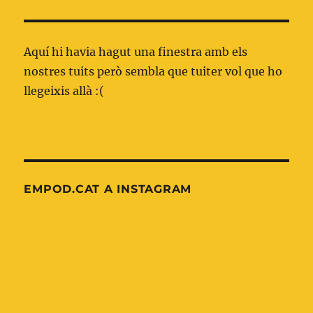
Aquí hi havia hagut una finestra amb els
nostres tuits però sembla que tuiter vol que ho
llegeixis allà :(
EMPOD.CAT A INSTAGRAM
Nova
OnePagerICU:
entrada
Xoc
al
indiferenciat
blog
d'emermedpirineus