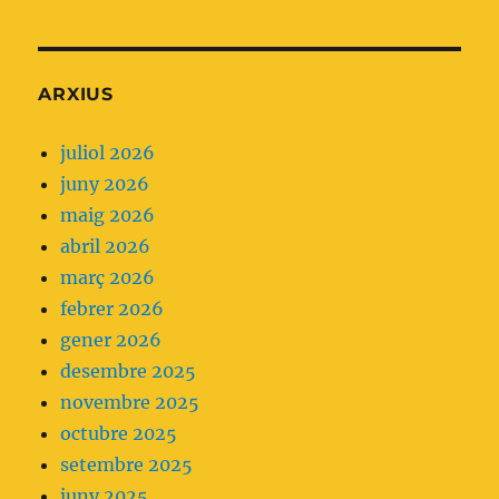
recomanació
de
l'Essencial
ARXIUS
que
ens
juliol 2026
planteja
juny 2026
no
maig 2026
fer
abril 2026
servir
març 2026
analgèsia
febrer 2026
parenteral
gener 2026
com
desembre 2025
a
novembre 2025
primera
octubre 2025
opció.
setembre 2025
juny 2025