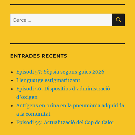
avaluar
SEG
les
ÜEN
hipercàpnia
T
en
CE
Cerca:
pacients
entrades
amb
dispnea
aguda
ENTRADES RECENTS
Episodi 57: Sèpsia segons guies 2026
Llenguatge estigmatitzant
Episodi 56: Dispositius d’administració
d’oxigen
Antígens en orina en la pneumònia adquirida
a la comunitat
Episodi 55: Actualització del Cop de Calor