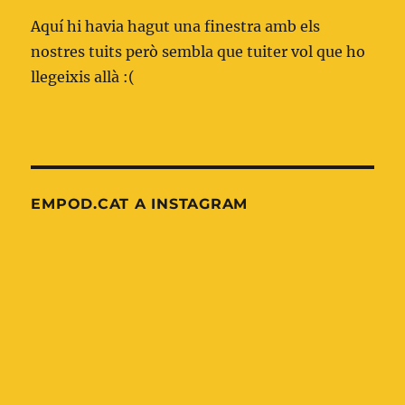
Aquí hi havia hagut una finestra amb els
nostres tuits però sembla que tuiter vol que ho
llegeixis allà :(
EMPOD.CAT A INSTAGRAM
Nova
OnePagerICU:
entrada
Xoc
al
indiferenciat
blog
d'emermedpirineus