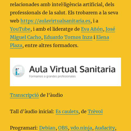
relacionades amb intel·ligència artificial, dels
professionals de la salut. Els trobarem a la seva
web
https://aulavirtualsanitaria.es
, i a
YouTube
, i amb el lideratge de
Eva Añón
,
José
Miguel Cacho
,
Eduardo Tornos Inza
i
Elena
Plaza
, entre altres formadors.
Transcripció
de l’àudio
Tall d’àudio inicial:
Es caulets
, de
Trèvol
Programari:
Debian
,
OBS
,
vdo.ninja
,
Audacity
,