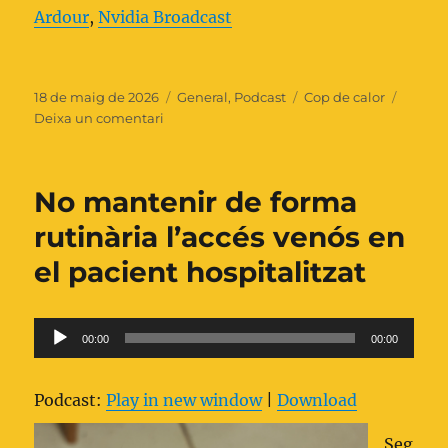
Ardour
,
Nvidia Broadcast
Publicat
Categories
Etiquetes
18 de maig de 2026
General
,
Podcast
Cop de calor
el
a
Deixa un comentari
Episodi
55:
Actualització
No mantenir de forma
del
Cop
rutinària l’accés venós en
de
el pacient hospitalitzat
Calor
Reproductor
00:00
00:00
d'àudio
Podcast:
Play in new window
|
Download
Seg