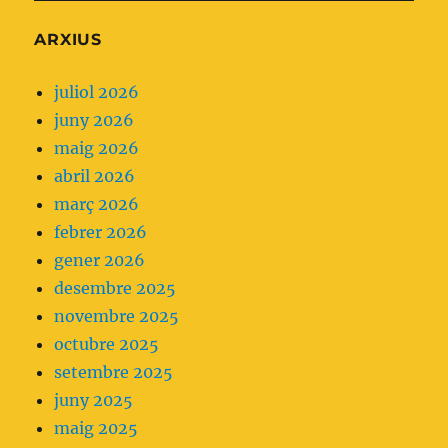
l'Essencial
ARXIUS
que
ens
juliol 2026
planteja
juny 2026
no
maig 2026
fer
abril 2026
servir
març 2026
analgèsia
febrer 2026
parenteral
gener 2026
com
desembre 2025
a
novembre 2025
primera
octubre 2025
opció.
setembre 2025
juny 2025
maig 2025