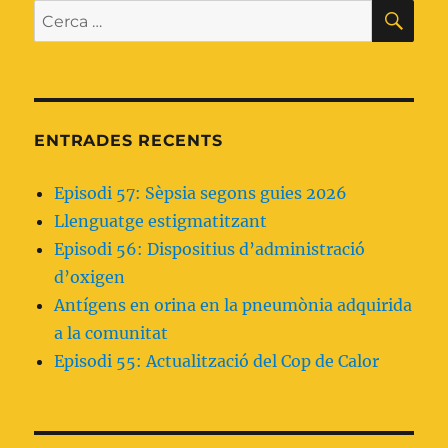
rutinària
CE
Cerca:
l’accés
venós
en
el
pacient
hospitalitzat
ENTRADES RECENTS
Episodi 57: Sèpsia segons guies 2026
Llenguatge estigmatitzant
Episodi 56: Dispositius d’administració
d’oxigen
Antígens en orina en la pneumònia adquirida
a la comunitat
Episodi 55: Actualització del Cop de Calor