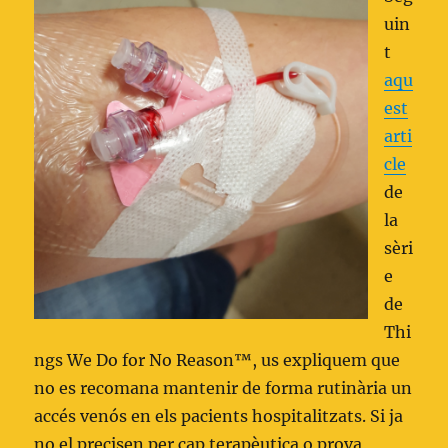
uin
t
aqu
est
arti
cle
de
la
sèri
e
de
Thi
ngs We Do for No Reason™, us expliquem que
no es recomana mantenir de forma rutinària un
accés venós en els pacients hospitalitzats. Si ja
no el precisen per cap terapèutica o prova