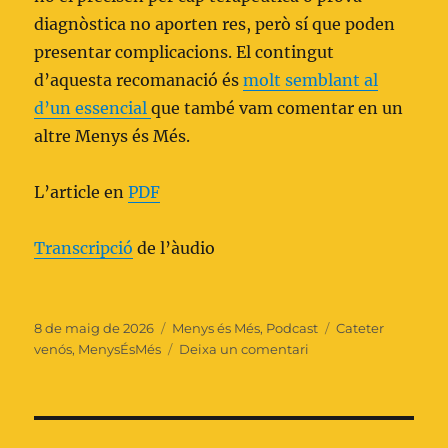
diagnòstica no aporten res, però sí que poden
presentar complicacions. El contingut
d’aquesta recomanació és
molt semblant al
d’un essencial
que també vam comentar en un
altre Menys és Més.
L’article en
PDF
Transcripció
de l’àudio
Publicat
Categories
Etiquetes
8 de maig de 2026
Menys és Més
,
Podcast
Cateter
el
a
venós
,
MenysÉsMés
Deixa un comentari
No
mantenir
de
forma