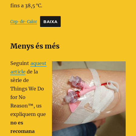
fins a 38,5 °C.
Cop-de-Calor
BAIXA
Menys és més
Seguint
aquest
article
de la
sèrie de
Things We Do
for No
Reason™, us
expliquem que
no es
recomana