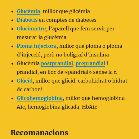
Glucèmia
, millor que glicèmia
Diabetis
en comptes de diabetes
Glucòmetre
, l’aparell que fem servir per
mesurar la glucèmia
Ploma injectora
, millor que ploma o ploma
d’injecció, però no bolígraf d’insulina
Glucèmia
postprandial
,
preprandial
i
prandial, en lloc de «pandrial» sense la r.
Glúcid
, millor que glícid, carbohidrat o hidrat
de carboni
Glicohemoglobina
, millor que hemoglobina
A1c, hemoglobina glicada, HbA1c
Recomanacions