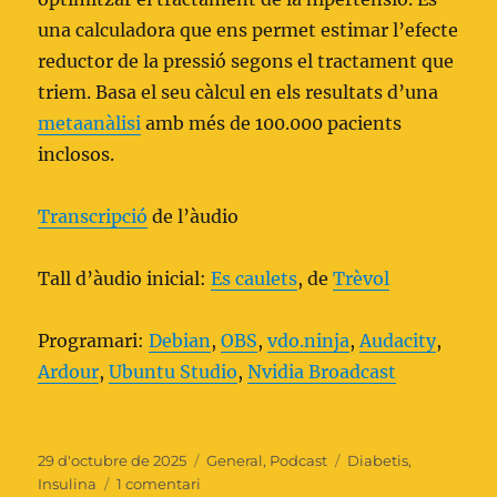
una calculadora que ens permet estimar l’efecte
reductor de la pressió segons el tractament que
triem. Basa el seu càlcul en els resultats d’una
metaanàlisi
amb més de 100.000 pacients
inclosos.
Transcripció
de l’àudio
Tall d’àudio inicial:
Es caulets
, de
Trèvol
Programari:
Debian
,
OBS
,
vdo.ninja
,
Audacity
,
Ardour
,
Ubuntu Studio
,
Nvidia Broadcast
Publicat
Categories
Etiquetes
29 d'octubre de 2025
General
,
Podcast
Diabetis
,
el
a
Insulina
1 comentari