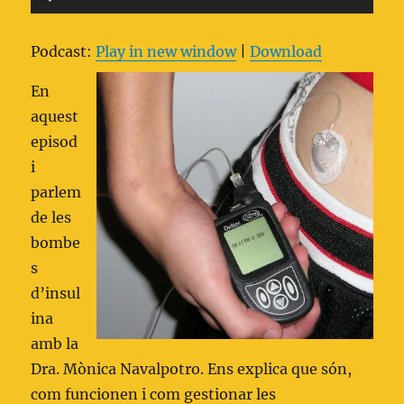
d'àudio
Podcast:
Play in new window
|
Download
En
aquest
episod
i
parlem
de les
bombe
s
d’insul
ina
amb la
Dra. Mònica Navalpotro. Ens explica que són,
com funcionen i com gestionar les