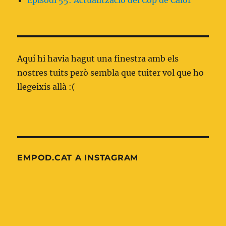
Episodi 55: Actualització del Cop de Calor
Aquí hi havia hagut una finestra amb els
nostres tuits però sembla que tuiter vol que ho
llegeixis allà :(
EMPOD.CAT A INSTAGRAM
Nova
OnePagerICU:
entrada
Xoc
al
indiferenciat