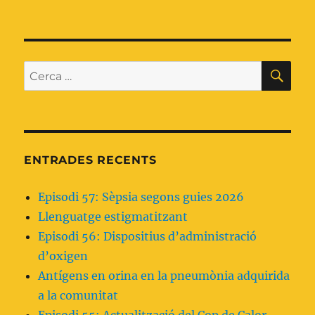
Episodi
50:
Bombes
d’insulina
CE
Cerca:
ENTRADES RECENTS
Episodi 57: Sèpsia segons guies 2026
Llenguatge estigmatitzant
Episodi 56: Dispositius d’administració
d’oxigen
Antígens en orina en la pneumònia adquirida
a la comunitat