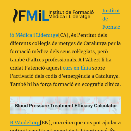
Institut
de
Formac
ió Mèdica i Lideratge
[CA], és l’entitat dels
diferents col·legis de metges de Catalunya per la
formació mèdica dels seus col·legiats, però
també d’altres professionals. A l’Albert li ha
cridat l’atenció aquest
curs en línia
sobre
l’activació dels codis d’emergència a Catalunya.
També hi ha força formació en ecografia clínica.
BPModel.org
[EN], una eina que ens pot ajudar a
optimitzar el tractament de la hipertensió. És