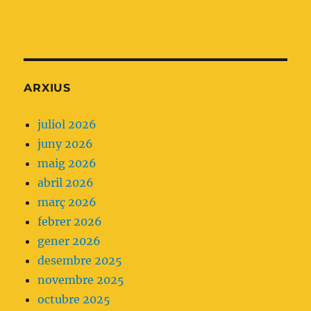
d'una
recomanació
de
l'Essencial
ARXIUS
que
ens
juliol 2026
planteja
juny 2026
no
maig 2026
fer
abril 2026
servir
març 2026
analgèsia
febrer 2026
parenteral
gener 2026
com
desembre 2025
a
novembre 2025
primera
octubre 2025
opció.