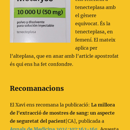
tenecteplasa amb
el gènere
equivocat. És la
tenecteplasa, en
femení. El mateix
aplica per
l’alteplasa, que en anar amb l’article apostrofat
és qui ens ha fet confondre.
Recomanacions
El Xavi ens recomana la publicació:
La millora
de l’extracció de mostres de sang: un aspecte
de seguretat del pacient
[CA], publicada a
Annals de Medicina 2024;107:162-165
. Aquesta