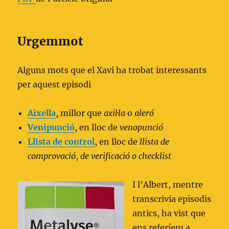
Urgemmot
Alguns mots que el Xavi ha trobat interessants
per aquest episodi
Aixella
, millor que
axil·la
o
aleró
Venipunció
, en lloc de
venopunció
Llista de control
, en lloc de
llista de
comprovació
,
de verificació o checklist
I l’Albert, mentre
transcrivia episodis
antics, ha vist que
ens referíem a