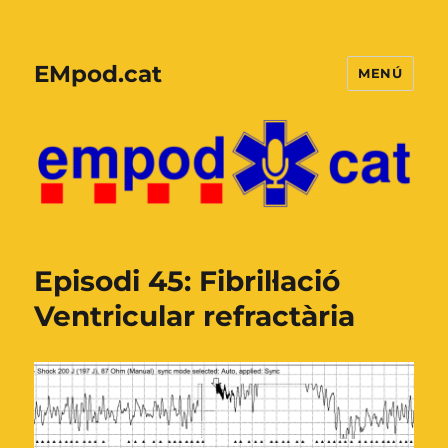
EMpod.cat
MENÚ
Episodi 45: Fibril·lació
Ventricular refractària