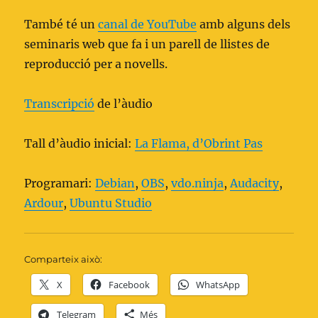
També té un
canal de YouTube
amb alguns dels
seminaris web que fa i un parell de llistes de
reproducció per a novells.
Transcripció
de l’àudio
Tall d’àudio inicial:
La Flama, d’Obrint Pas
Programari:
Debian
,
OBS
,
vdo.ninja
,
Audacity
,
Ardour
,
Ubuntu Studio
Comparteix això:
X
Facebook
WhatsApp
Telegram
Més