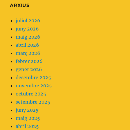
ARXIUS
que
ens
juliol 2026
planteja
juny 2026
no
maig 2026
fer
abril 2026
servir
març 2026
analgèsia
febrer 2026
parenteral
gener 2026
com
desembre 2025
a
novembre 2025
primera
octubre 2025
opció.
setembre 2025
juny 2025
maig 2025
abril 2025