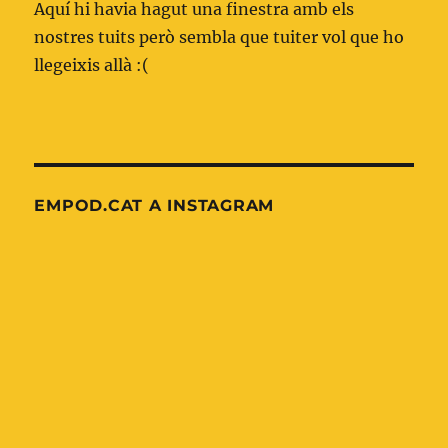
Aquí hi havia hagut una finestra amb els
nostres tuits però sembla que tuiter vol que ho
llegeixis allà :(
EMPOD.CAT A INSTAGRAM
Nova
OnePagerICU:
entrada
Xoc
al
indiferenciat
blog
d'emermedpirineus