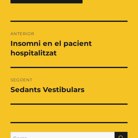
Navegació
ANTERIOR
d'entrades
Insomni en el pacient
Entrada
anterior:
hospitalitzat
SEGÜENT
Sedants Vestibulars
Entrada
següent:
CE
Cerca: