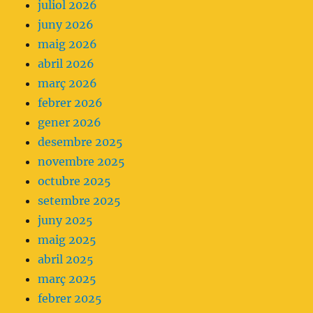
juliol 2026
planteja
juny 2026
no
maig 2026
fer
abril 2026
servir
març 2026
analgèsia
febrer 2026
parenteral
gener 2026
com
desembre 2025
a
novembre 2025
primera
octubre 2025
opció.
setembre 2025
juny 2025
maig 2025
abril 2025
març 2025
febrer 2025