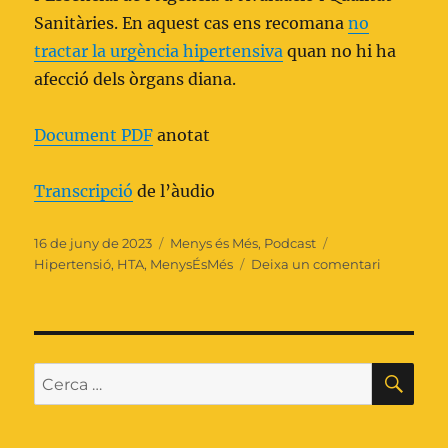
Sanitàries. En aquest cas ens recomana
no
tractar la urgència hipertensiva
quan no hi ha
afecció dels òrgans diana.
Document PDF
anotat
Transcripció
de l’àudio
Publicat
Categories
Etiquetes
16 de juny de 2023
Menys és Més
,
Podcast
el
a
Hipertensió
,
HTA
,
MenysÉsMés
Deixa un comentari
Urgència
hipertens
CE
Cerca: