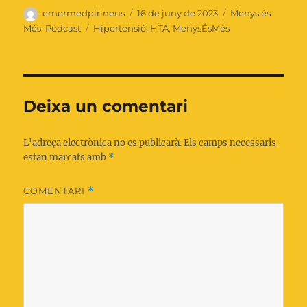
Autor
Publicat
Categories
emermedpirineus
16 de juny de 2023
Menys és
el
Etiquetes
Més
,
Podcast
Hipertensió
,
HTA
,
MenysÉsMés
Deixa un comentari
L'adreça electrònica no es publicarà.
Els camps necessaris
estan marcats amb
*
COMENTARI
*