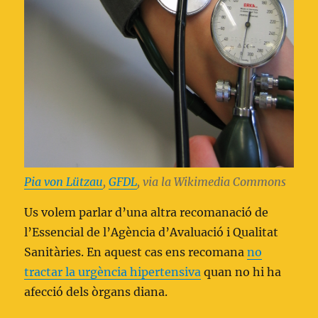
Pia von Lützau
,
GFDL
, via la Wikimedia Commons
Us volem parlar d’una altra recomanació de
l’Essencial de l’Agència d’Avaluació i Qualitat
Sanitàries. En aquest cas ens recomana
no
tractar la urgència hipertensiva
quan no hi ha
afecció dels òrgans diana.