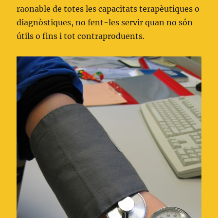
raonable de totes les capacitats terapèutiques o
diagnòstiques, no fent-les servir quan no són
útils o fins i tot contraproduents.