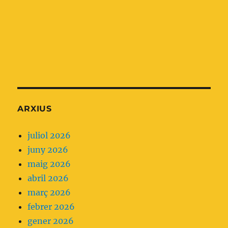
d'aquest
d'aquest
mes
episodi:
parlem
d'una
recomanació
de
l'Essencial
ARXIUS
que
ens
juliol 2026
planteja
juny 2026
no
maig 2026
fer
abril 2026
servir
març 2026
analgèsia
febrer 2026
parenteral
gener 2026
com