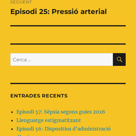
SEGÜENT
Episodi 25: Pressió arterial
Entrada
següent:
CE
Cerca:
ENTRADES RECENTS
Episodi 57: Sèpsia segons guies 2026
Llenguatge estigmatitzant
Episodi 56: Dispositius d’administració