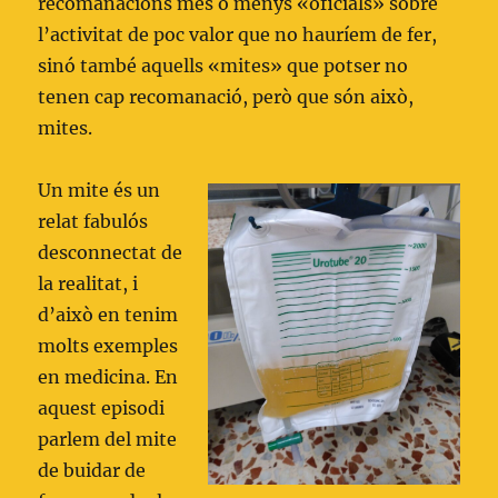
recomanacions més o menys «oficials» sobre
l’activitat de poc valor que no hauríem de fer,
sinó també aquells «mites» que potser no
tenen cap recomanació, però que són això,
mites.
Un mite és un
relat fabulós
desconnectat de
la realitat, i
d’això en tenim
molts exemples
en medicina. En
aquest episodi
parlem del mite
de buidar de