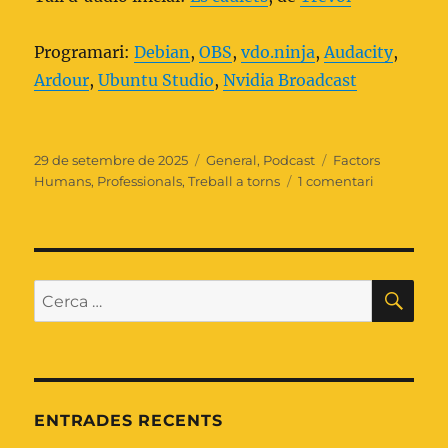
Programari:
Debian
,
OBS
,
vdo.ninja
,
Audacity
,
Ardour
,
Ubuntu Studio
,
Nvidia Broadcast
Publicat
Categories
Etiquetes
29 de setembre de 2025
General
,
Podcast
Factors
el
a
Humans
,
Professionals
,
Treball a torns
1 comentari
Episodi
49:
Treball
per
torns
CE
Cerca:
ENTRADES RECENTS