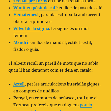
Treball per torns
en lloc de treball a torns
Vòmit en pòsit de cafè
en lloc de poso de cafè
Hematèmesi
, paraula esdrúixola amb accent
obert a la primera e.
Vòlvul de la sigma
. La sigma és un mot
femení
Mandrí
, en lloc de mandril, estilet, estil,
fiador o guia.
I l’Albert recull un parell de mots que no sabia
quan li han demanat com es deia en català:
Artell
, per les articulacions interfalàngiques,
en comptes de nudillos
Penyal
, en comptes de peñasco, tot i que el
Termcat prefereix que en diguem
porció