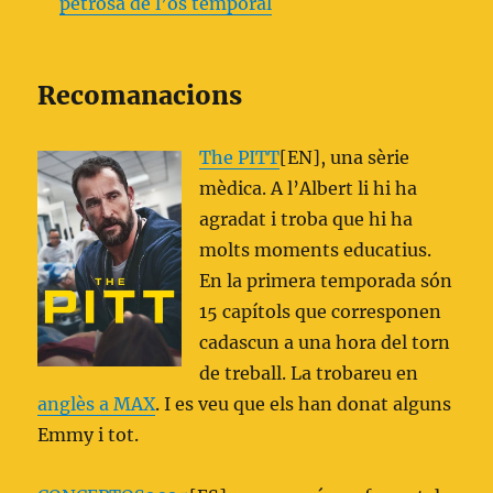
petrosa de l’os temporal
Recomanacions
The PITT
[EN], una sèrie
mèdica. A l’Albert li hi ha
agradat i troba que hi ha
molts moments educatius.
En la primera temporada són
15 capítols que corresponen
cadascun a una hora del torn
de treball. La trobareu en
anglès a MAX
. I es veu que els han donat alguns
Emmy i tot.