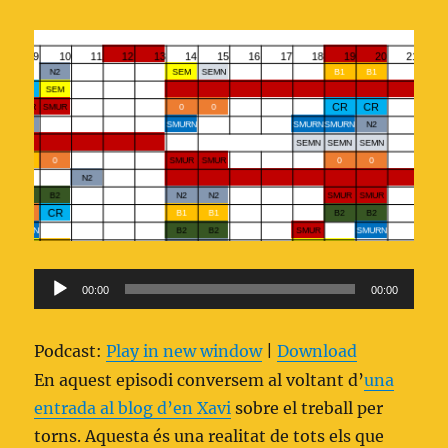
Reproductor
00:00
00:00
d'àudio
Podcast:
Play in new window
|
Download
En aquest episodi conversem al voltant d’
una
entrada al blog d’en Xavi
sobre el treball per
torns. Aquesta és una realitat de tots els que