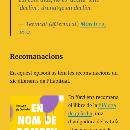
‘declivi’: drenatge en declivi.
— Termcat (@termcat)
March 12,
2024
Recomanacions
En aquest episodi us fem les recomanacions un
xic diferents de l’habitual.
En Xavi ens recomana
el llibre de la
filòloga
de guàrdia
, una
divulgadora del català
a les xarxes socials.