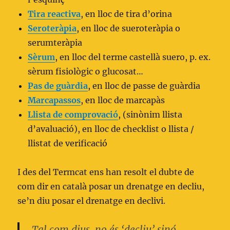
Tira reactiva
, en lloc de tira d’orina
Seroteràpia
, en lloc de sueroteràpia o
serumteràpia
Sèrum
, en lloc del terme castellà suero, p. ex.
sèrum fisiològic o glucosat…
Pas de guàrdia
, en lloc de passe de guàrdia
Marcapassos
,
en lloc de marcapàs
Llista de comprovació
, (sinònim llista
d’avaluació), en lloc de checklist o llista /
llistat de verificació
I des del Termcat ens han resolt el dubte de
com dir en català posar un drenatge en decliu,
se’n diu posar el drenatge en declivi.
Tal com dius, no és ‘decliu’ sinó