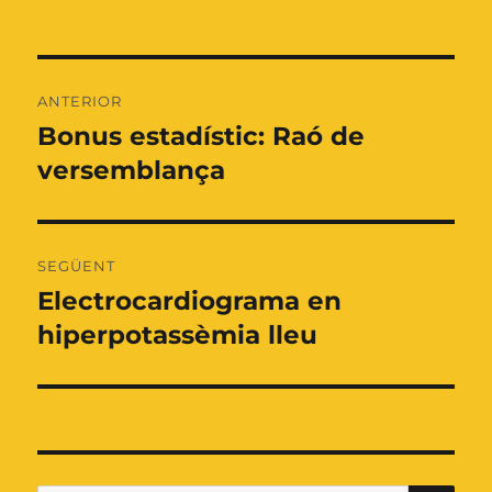
Navegació
ANTERIOR
d'entrades
Bonus estadístic: Raó de
Entrada
anterior:
versemblança
SEGÜENT
Electrocardiograma en
Entrada
següent:
hiperpotassèmia lleu