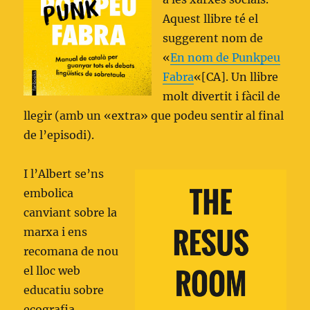
Aquest llibre té el
suggerent nom de
«
En nom de Punkpeu
Fabra
«[CA]. Un llibre
molt divertit i fàcil de
llegir (amb un «extra» que podeu sentir al final
de l’episodi).
I l’Albert se’ns
embolica
canviant sobre la
marxa i ens
recomana de nou
el lloc web
educatiu sobre
ecografia,