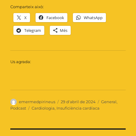
Comparteix això:
X
Facebook
WhatsApp
Telegram
Més
Us agrada:
Autor
Publicat
Categories
emermedpirineus
29 d'abril de 2024
General
,
el
Etiquetes
Podcast
Cardiologia
,
Insuficiència cardíaca