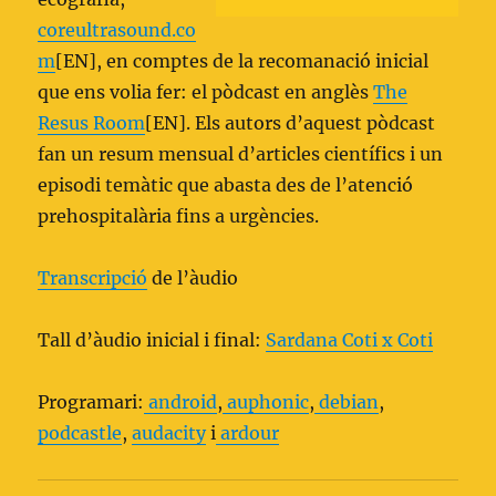
coreultrasound.co
m
[EN], en comptes de la recomanació inicial
que ens volia fer: el pòdcast en anglès
The
Resus Room
[EN]. Els autors d’aquest pòdcast
fan un resum mensual d’articles científics i un
episodi temàtic que abasta des de l’atenció
prehospitalària fins a urgències.
Transcripció
de l’àudio
Tall d’àudio inicial i final:
Sardana Coti x Coti
Programari:
android
,
auphonic
,
debian
,
podcastle
,
audacity
i
ardour