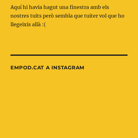
Aquí hi havia hagut una finestra amb els
nostres tuits però sembla que tuiter vol que ho
llegeixis allà :(
EMPOD.CAT A INSTAGRAM
Nova
OnePagerICU:
entrada
Xoc
al
indiferenciat
blog
d'emermedpirineus