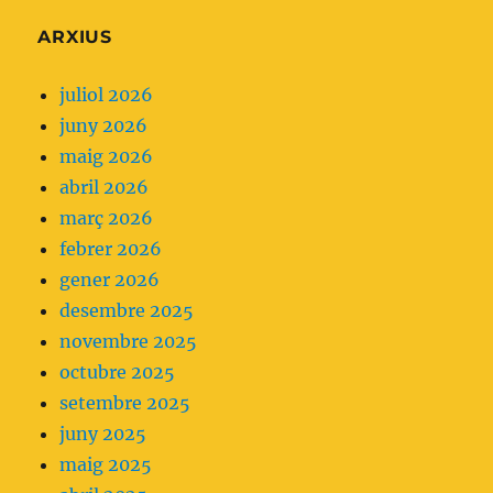
l'Essencial
ARXIUS
que
ens
juliol 2026
planteja
juny 2026
no
maig 2026
fer
abril 2026
servir
març 2026
analgèsia
febrer 2026
parenteral
gener 2026
com
desembre 2025
a
novembre 2025
primera
octubre 2025
opció.
setembre 2025
juny 2025
maig 2025